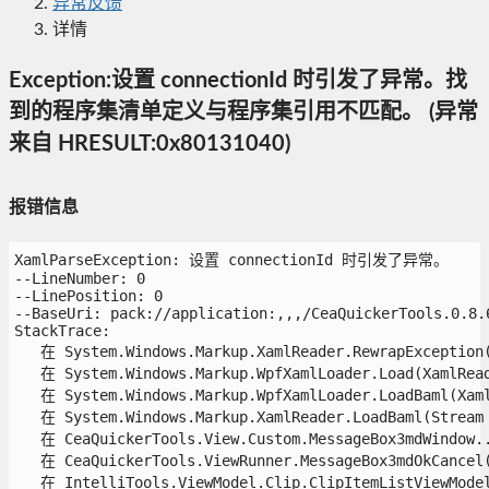
异常反馈
详情
Exception:设置 connectionId 时引发了异常。找
到的程序集清单定义与程序集引用不匹配。 (异常
来自 HRESULT:0x80131040)
报错信息
XamlParseException: 设置 connectionId 时引发了异常。

--LineNumber: 0

--LinePosition: 0

--BaseUri: pack://application:,,,/CeaQuickerTools.0.8.6
StackTrace:

   在 System.Windows.Markup.XamlReader.RewrapException(E
   在 System.Windows.Markup.WpfXamlLoader.Load(XamlRead
   在 System.Windows.Markup.WpfXamlLoader.LoadBaml(Xaml
   在 System.Windows.Markup.XamlReader.LoadBaml(Stream 
   在 CeaQuickerTools.View.Custom.MessageBox3mdWindow..c
   在 CeaQuickerTools.ViewRunner.MessageBox3mdOkCancel(
   在 IntelliTools.ViewModel.Clip.ClipItemListViewModel.