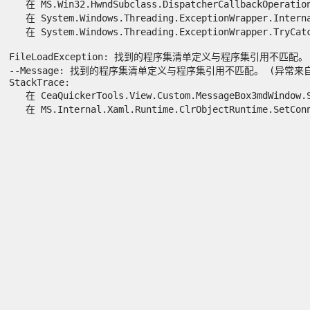
   在 MS.Win32.HwndSubclass.DispatcherCallbackOperation(
   在 System.Windows.Threading.ExceptionWrapper.Interna
   在 System.Windows.Threading.ExceptionWrapper.TryCatch
FileLoadException: 找到的程序集清单定义与程序集引用不匹配。 (异常
--Message: 找到的程序集清单定义与程序集引用不匹配。 (异常来自 HRES
StackTrace:

   在 CeaQuickerTools.View.Custom.MessageBox3mdWindow.S
   在 MS.Internal.Xaml.Runtime.ClrObjectRuntime.SetConne