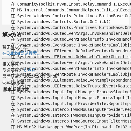
   在 CommunityToolkit.Mvvm.Input.RelayCommand`1.Execute
   在 MS.Internal.Commands.CommandHelpers.CriticalExecu
   在 System.Windows.Controls.Primitives.ButtonBase.OnCl
   在 System.Windows.Controls.Button.OnClick()

   在 System.Windows.Controls.Primitives.ButtonBase.OnMo
   在 System.Windows.RoutedEventArgs.InvokeHandler(Deleg
解决方法
   在 System.Windows.RoutedEventHandlerInfo.InvokeHandle
   在 System.Windows.EventRoute.InvokeHandlersImpl(Objec
暂无解决方案。
   在 System.Windows.UIElement.ReRaiseEventAs(Dependenc
在Quicker网站搜索...
   在 System.Windows.UIElement.OnMouseUpThunk(Object sen
   在 System.Windows.RoutedEventArgs.InvokeHandler(Deleg
相关信息
   在 System.Windows.RoutedEventHandlerInfo.InvokeHandle
反馈次数：
0
查看
   在 System.Windows.EventRoute.InvokeHandlersImpl(Objec
最后反馈：
2025-12-29 14:08
   在 System.Windows.UIElement.RaiseEventImpl(Dependency
Quicker版本
   在 System.Windows.UIElement.RaiseTrustedEvent(RoutedE
版本
反馈次数
   在 System.Windows.Input.InputManager.ProcessStagingAr
   在 System.Windows.Input.InputManager.ProcessInput(Inp
   在 System.Windows.Input.InputProviderSite.ReportInput
   在 System.Windows.Interop.HwndMouseInputProvider.Rep
   在 System.Windows.Interop.HwndMouseInputProvider.Fil
   在 System.Windows.Interop.HwndSource.InputFilterMess
   在 MS.Win32.HwndWrapper.WndProc(IntPtr hwnd, Int32 ms