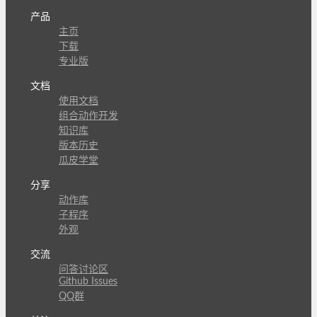
产品
主页
下载
专业版
文档
使用文档
组合动作开发
知识库
版本历史
瓜皮学堂
分享
动作库
子程序
外观
交流
问答讨论区
Github Issues
QQ群