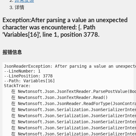
异常反馈
详情
Exception:After parsing a value an unexpected
character was encountered: {. Path
'Variables[16]', line 1, position 3778.
报错信息
JsonReaderException: After parsing a value an unexpecte
--LineNumber: 1

--LinePosition: 3778

--Path: Variables[16]

StackTrace:

   在 Newtonsoft.Json.JsonTextReader.ParsePostValue(Bool
   在 Newtonsoft.Json.JsonTextReader.Read()

   在 Newtonsoft.Json.JsonReader.ReadForType(JsonContrac
   在 Newtonsoft.Json.Serialization.JsonSerializerInter
   在 Newtonsoft.Json.Serialization.JsonSerializerInter
   在 Newtonsoft.Json.Serialization.JsonSerializerInter
   在 Newtonsoft.Json.Serialization.JsonSerializerInter
   在 Newtonsoft.Json.Serialization.JsonSerializerInter