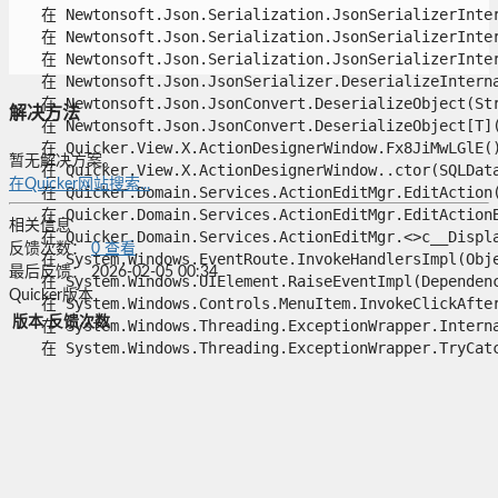
   在 Newtonsoft.Json.Serialization.JsonSerializerInter
   在 Newtonsoft.Json.Serialization.JsonSerializerInter
   在 Newtonsoft.Json.Serialization.JsonSerializerInter
   在 Newtonsoft.Json.JsonSerializer.DeserializeInternal
   在 Newtonsoft.Json.JsonConvert.DeserializeObject(Stri
解决方法
   在 Newtonsoft.Json.JsonConvert.DeserializeObject[T](S
   在 Quicker.View.X.ActionDesignerWindow.Fx8JiMwLGlE()
暂无解决方案。
   在 Quicker.View.X.ActionDesignerWindow..ctor(SQLData
在Quicker网站搜索...
   在 Quicker.Domain.Services.ActionEditMgr.EditAction(
   在 Quicker.Domain.Services.ActionEditMgr.EditActionB
相关信息
   在 Quicker.Domain.Services.ActionEditMgr.<>c__Displa
反馈次数：
0
查看
   在 System.Windows.EventRoute.InvokeHandlersImpl(Objec
最后反馈：
2026-02-05 00:34
   在 System.Windows.UIElement.RaiseEventImpl(Dependency
Quicker版本
   在 System.Windows.Controls.MenuItem.InvokeClickAfterR
版本
反馈次数
   在 System.Windows.Threading.ExceptionWrapper.Interna
   在 System.Windows.Threading.ExceptionWrapper.TryCatch