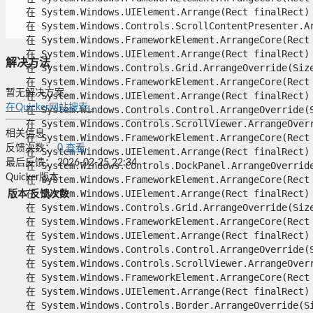
   在 System.Windows.UIElement.Arrange(Rect finalRect)

   在 System.Windows.Controls.ScrollContentPresenter.Arr
   在 System.Windows.FrameworkElement.ArrangeCore(Rect f
   在 System.Windows.UIElement.Arrange(Rect finalRect)

解决方法
   在 System.Windows.Controls.Grid.ArrangeOverride(Size 
   在 System.Windows.FrameworkElement.ArrangeCore(Rect f
暂无解决方案。
   在 System.Windows.UIElement.Arrange(Rect finalRect)

在Quicker网站搜索...
   在 System.Windows.Controls.Control.ArrangeOverride(Si
   在 System.Windows.Controls.ScrollViewer.ArrangeOverri
相关信息
   在 System.Windows.FrameworkElement.ArrangeCore(Rect f
反馈次数：
0
查看
   在 System.Windows.UIElement.Arrange(Rect finalRect)

最后反馈：
2026-02-25 22:34
   在 System.Windows.Controls.DockPanel.ArrangeOverride(
Quicker版本
   在 System.Windows.FrameworkElement.ArrangeCore(Rect f
   在 System.Windows.UIElement.Arrange(Rect finalRect)

版本
反馈次数
   在 System.Windows.Controls.Grid.ArrangeOverride(Size 
   在 System.Windows.FrameworkElement.ArrangeCore(Rect f
   在 System.Windows.UIElement.Arrange(Rect finalRect)

   在 System.Windows.Controls.Control.ArrangeOverride(Si
   在 System.Windows.Controls.ScrollViewer.ArrangeOverri
   在 System.Windows.FrameworkElement.ArrangeCore(Rect f
   在 System.Windows.UIElement.Arrange(Rect finalRect)

   在 System.Windows.Controls.Border.ArrangeOverride(Siz