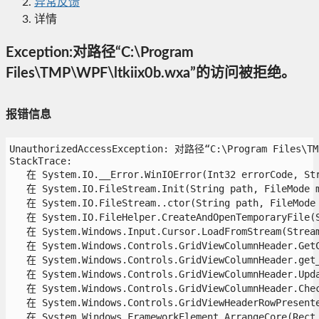
异常反馈
详情
Exception:对路径“C:\Program
Files\TMP\WPF\ltkiix0b.wxa”的访问被拒绝。
报错信息
UnauthorizedAccessException: 对路径“C:\Program Files\
StackTrace:

   在 System.IO.__Error.WinIOError(Int32 errorCode, Stri
   在 System.IO.FileStream.Init(String path, FileMode m
   在 System.IO.FileStream..ctor(String path, FileMode 
   在 System.IO.FileHelper.CreateAndOpenTemporaryFile(S
   在 System.Windows.Input.Cursor.LoadFromStream(Stream 
   在 System.Windows.Controls.GridViewColumnHeader.GetCu
   在 System.Windows.Controls.GridViewColumnHeader.get_S
   在 System.Windows.Controls.GridViewColumnHeader.Updat
   在 System.Windows.Controls.GridViewColumnHeader.Check
   在 System.Windows.Controls.GridViewHeaderRowPresenter
   在 System.Windows.FrameworkElement.ArrangeCore(Rect f