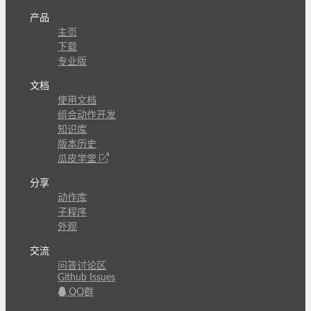
产品
主页
下载
专业版
文档
使用文档
组合动作开发
知识库
版本历史
瓜皮学堂
分享
动作库
子程序
外观
交流
问答讨论区
Github Issues
QQ群