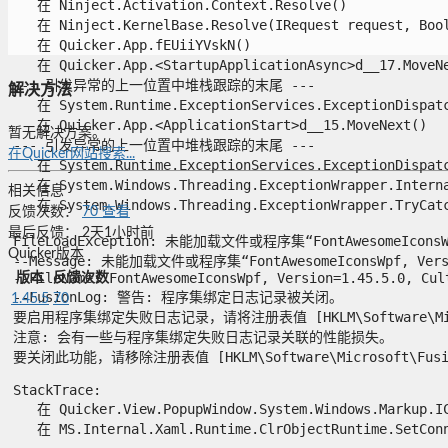
   在 Ninject.Activation.Context.Resolve()

   在 Ninject.KernelBase.Resolve(IRequest request, Bool
   在 Quicker.App.fEUiiYVskN()

   在 Quicker.App.<StartupApplicationAsync>d__17.MoveNex
--- 引发异常的上一位置中堆栈跟踪的末尾 ---

解决方法
   在 System.Runtime.ExceptionServices.ExceptionDispatch
   在 Quicker.App.<ApplicationStart>d__15.MoveNext()

暂无解决方案。
--- 引发异常的上一位置中堆栈跟踪的末尾 ---

在Quicker网站搜索...
   在 System.Runtime.ExceptionServices.ExceptionDispatch
   在 System.Windows.Threading.ExceptionWrapper.Interna
相关信息
   在 System.Windows.Threading.ExceptionWrapper.TryCatch
反馈次数：
70
查看
最后反馈：
2天1小时前
FileLoadException: 未能加载文件或程序集“FontAwesomeIcons
Quicker版本
--Message: 未能加载文件或程序集“FontAwesomeIconsWpf, Ver
--FileName: FontAwesomeIconsWpf, Version=1.45.5.0, Cult
版本
反馈次数
--FusionLog: 警告: 程序集绑定日志记录被关闭。

1.45.5
70
要启用程序集绑定失败日志记录，请将注册表值 [HKLM\Software\Microso
注意: 会有一些与程序集绑定失败日志记录关联的性能损失。

要关闭此功能，请移除注册表值 [HKLM\Software\Microsoft\Fusion!
StackTrace:

   在 Quicker.View.PopupWindow.System.Windows.Markup.IC
   在 MS.Internal.Xaml.Runtime.ClrObjectRuntime.SetConne