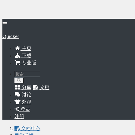
Quicker
主页
下载
专业版
分享
文档
讨论
外观
登录
注册
文档中心