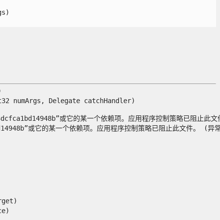
)



 numArgs, Delegate catchHandler)

Token=93dcfca1bd14948b”或它的某一个依赖项。应用程序控制策略已阻止此文件。
3dcfca1bd14948b”或它的某一个依赖项。应用程序控制策略已阻止此文件。 (异常来自 
et)


