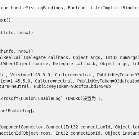
ean handleMissingBindings, Boolean filterImplicitBindings
t()

Info.Throw()

Info.Throw()

lRealCall(Delegate callback, Object args, Int32 numArgs)
When(Object source, Delegate callback, Object args, Int32
Wpf, Version=1.45.5.0, Culture=neutral, PublicKey
sion=1.45.5.0, Culture=neutral, PublicKeyToken=9
ure=neutral, PublicKeyToken=93dcfca1bd14948b

ft\Fusion!EnableLog] (DWORD)设置为 1。

EnableLog]。

omponentConnector.Connect(Int32 connectionId, Object targ
ctionId(Object root, Int32 connectionId, Object instance)