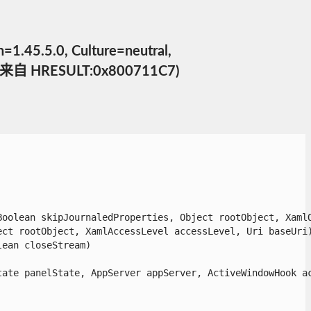
.5.0, Culture=neutral,
HRESULT:0x800711C7)
olean skipJournaledProperties, Object rootObject, XamlOb
t rootObject, XamlAccessLevel accessLevel, Uri baseUri)
an closeStream)

ate panelState, AppServer appServer, ActiveWindowHook ac