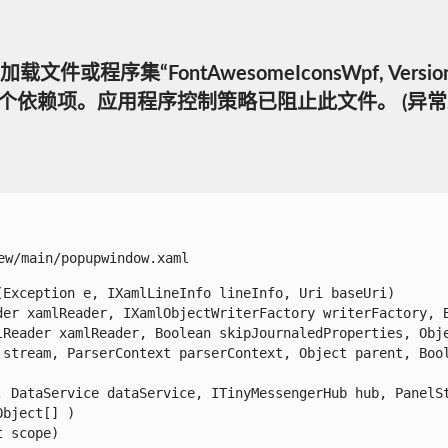
件或程序集“FontAwesomeIconsWpf, Version=1.45
”或它的某一个依赖项。应用程序控制策略已阻止此文件。 (异常来自 
w/main/popupwindow.xaml

xception e, IXamlLineInfo lineInfo, Uri baseUri)

er xamlReader, IXamlObjectWriterFactory writerFactory, Bo
Reader xamlReader, Boolean skipJournaledProperties, Objec
stream, ParserContext parserContext, Object parent, Boole
 DataService dataService, ITinyMessengerHub hub, PanelSt
ject[] )

scope)
