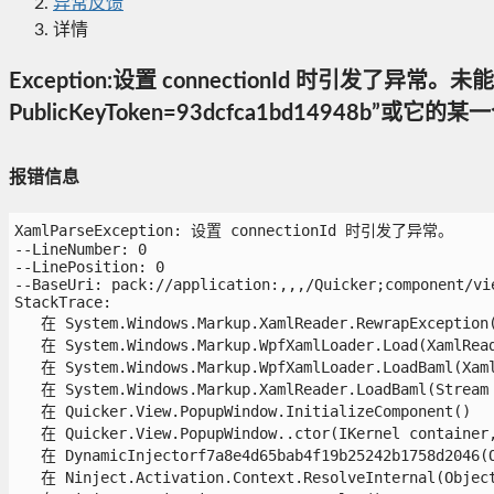
异常反馈
详情
Exception:设置 connectionId 时引发了异常。未能加载文
PublicKeyToken=93dcfca1bd14948b
报错信息
XamlParseException: 设置 connectionId 时引发了异常。

--LineNumber: 0

--LinePosition: 0

--BaseUri: pack://application:,,,/Quicker;component/vie
StackTrace:

   在 System.Windows.Markup.XamlReader.RewrapException(E
   在 System.Windows.Markup.WpfXamlLoader.Load(XamlRead
   在 System.Windows.Markup.WpfXamlLoader.LoadBaml(Xaml
   在 System.Windows.Markup.XamlReader.LoadBaml(Stream 
   在 Quicker.View.PopupWindow.InitializeComponent()

   在 Quicker.View.PopupWindow..ctor(IKernel container,
   在 DynamicInjectorf7a8e4d65bab4f19b25242b1758d2046(Ob
   在 Ninject.Activation.Context.ResolveInternal(Object 