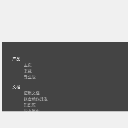
产品
主页
下载
专业版
文档
使用文档
组合动作开发
知识库
版本历史
瓜皮学堂
分享