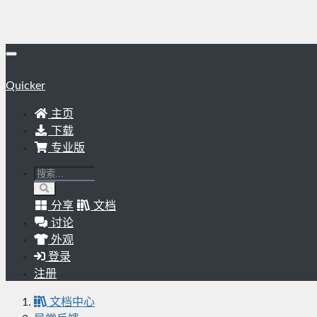
Quicker
主页
下载
专业版
分享
文档
讨论
外观
登录
注册
文档中心