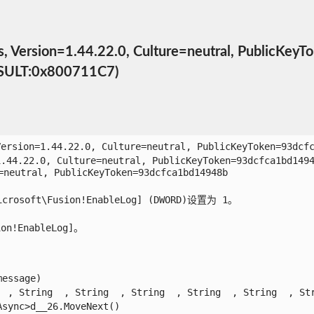
ersion=1.44.22.0, Culture=neutral, Publ
:0x800711C7)
Version=1.44.22.0, Culture=neutral, PublicKeyTok
1.44.22.0, Culture=neutral, PublicKeyToken=93dcf
neutral, PublicKeyToken=93dcfca1bd14948b

ft\Fusion!EnableLog] (DWORD)设置为 1。

EnableLog]。

ssage)

 , String  , String  , String  , String  , String  , Stri
ync>d__26.MoveNext()
