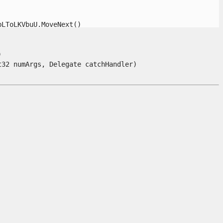
ToLKVbuU.MoveNext()



 numArgs, Delegate catchHandler)
