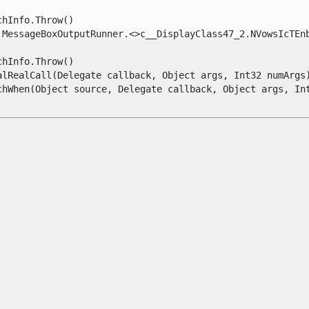
Info.Throw()

MessageBoxOutputRunner.<>c__DisplayClass47_2.NVowsIcTEnbL
Info.Throw()

lRealCall(Delegate callback, Object args, Int32 numArgs)
When(Object source, Delegate callback, Object args, Int32