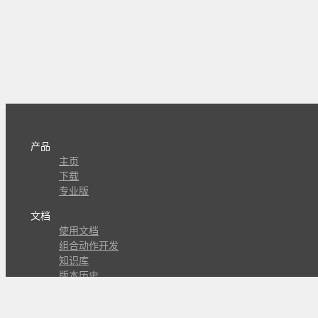
产品
主页
下载
专业版
文档
使用文档
组合动作开发
知识库
版本历史
瓜皮学堂
分享