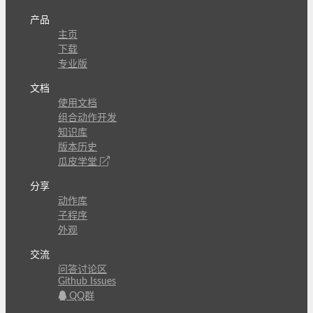
产品
主页
下载
专业版
文档
使用文档
组合动作开发
知识库
版本历史
瓜皮学堂
分享
动作库
子程序
外观
交流
问答讨论区
Github Issues
QQ群