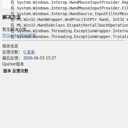
   在 System.Windows.Interop.HwndMouseInputProvider.Rep
   在 System.Windows.Interop.HwndMouseInputProvider.Fil
   在 System.Windows.Interop.HwndSource.InputFilterMess
解决方法
   在 MS.Win32.HwndWrapper.WndProc(IntPtr hwnd, Int32 ms
   在 MS.Win32.HwndSubclass.DispatcherCallbackOperation(
暂无解决方案。
   在 System.Windows.Threading.ExceptionWrapper.Interna
在Quicker网站搜索...
   在 System.Windows.Threading.ExceptionWrapper.TryCatch
相关信息
反馈次数：
0
查看
最后反馈：
2026-06-03 15:27
Quicker版本
版本
反馈次数