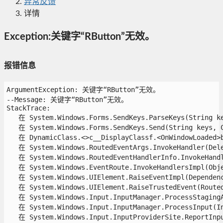
异常反馈
详情
Exception:关键字“RButton”无效。
报错信息
ArgumentException: 关键字“RButton”无效。

--Message: 关键字“RButton”无效。

StackTrace:

   在 System.Windows.Forms.SendKeys.ParseKeys(String key
   在 System.Windows.Forms.SendKeys.Send(String keys, Co
   在 DynamicClass.<>c__DisplayClassf.<OnWindowLoaded>b_
   在 System.Windows.RoutedEventArgs.InvokeHandler(Deleg
   在 System.Windows.RoutedEventHandlerInfo.InvokeHandle
   在 System.Windows.EventRoute.InvokeHandlersImpl(Objec
   在 System.Windows.UIElement.RaiseEventImpl(Dependency
   在 System.Windows.UIElement.RaiseTrustedEvent(RoutedE
   在 System.Windows.Input.InputManager.ProcessStagingAr
   在 System.Windows.Input.InputManager.ProcessInput(Inp
   在 System.Windows.Input.InputProviderSite.ReportInput