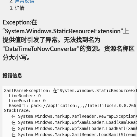
异常反馈
详情
Exception:在
“System.Windows.StaticResourceExtension”上
提供值时引发了异常。无法找到名为
“DateTimeToNowConverter”的资源。资源名称区
分大小写。
报错信息
XamlParseException: 在“System.Windows.StaticResour
--LineNumber: 0

--LinePosition: 0

--BaseUri: pack://application:,,,/IntelliTools.0.8.266.
StackTrace:

   在 System.Windows.Markup.XamlReader.RewrapException(E
   在 System.Windows.Markup.WpfXamlLoader.Load(XamlRead
   在 System.Windows.Markup.WpfXamlLoader.LoadBaml(Xaml
   在 System.Windows.Markup.XamlReader.LoadBaml(Stream 