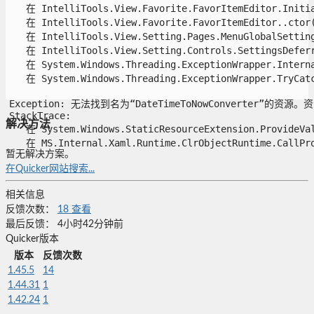
   在 IntelliTools.View.Favorite.FavorItemEditor.Initial
   在 IntelliTools.View.Favorite.FavorItemEditor..ctor()
   在 IntelliTools.View.Setting.Pages.MenuGlobalSettings
   在 IntelliTools.View.Setting.Controls.SettingsDeferre
   在 System.Windows.Threading.ExceptionWrapper.Interna
   在 System.Windows.Threading.ExceptionWrapper.TryCatch
Exception: 无法找到名为“DateTimeToNowConverter”的资源
StackTrace:

解决方法
   在 System.Windows.StaticResourceExtension.ProvideVal
   在 MS.Internal.Xaml.Runtime.ClrObjectRuntime.CallProv
暂无解决方案。
在Quicker网站搜索...
相关信息
反馈次数：
18
查看
最后反馈：
4小时42分钟前
Quicker版本
版本
反馈次数
1.45.5
14
1.44.31
1
1.42.24
1