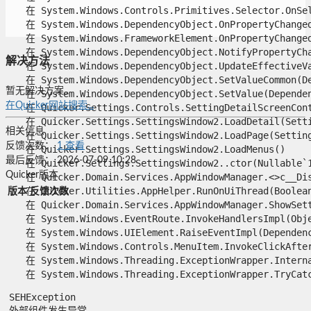
   在 System.Windows.Controls.Primitives.Selector.OnSel
   在 System.Windows.DependencyObject.OnPropertyChanged(
   在 System.Windows.FrameworkElement.OnPropertyChanged(
   在 System.Windows.DependencyObject.NotifyPropertyChan
解决方法
   在 System.Windows.DependencyObject.UpdateEffectiveVa
   在 System.Windows.DependencyObject.SetValueCommon(De
暂无解决方案。
   在 System.Windows.DependencyObject.SetValue(Dependenc
在Quicker网站搜索...
   在 Quicker.Settings.Controls.SettingDetailScreenCont
   在 Quicker.Settings.SettingsWindow2.LoadDetail(Settin
相关信息
   在 Quicker.Settings.SettingsWindow2.LoadPage(SettingP
反馈次数：
1
查看
   在 Quicker.Settings.SettingsWindow2.LoadMenus()

最后反馈：
2026-07-09 10:28
   在 Quicker.Settings.SettingsWindow2..ctor(Nullable`1 
Quicker版本
   在 Quicker.Domain.Services.AppWindowManager.<>c__Disp
   在 Quicker.Utilities.AppHelper.RunOnUiThread(Boolean
版本
反馈次数
   在 Quicker.Domain.Services.AppWindowManager.ShowSetti
   在 System.Windows.EventRoute.InvokeHandlersImpl(Objec
   在 System.Windows.UIElement.RaiseEventImpl(Dependency
   在 System.Windows.Controls.MenuItem.InvokeClickAfterR
   在 System.Windows.Threading.ExceptionWrapper.Interna
   在 System.Windows.Threading.ExceptionWrapper.TryCatch
SEHException

外部组件发生异常。
