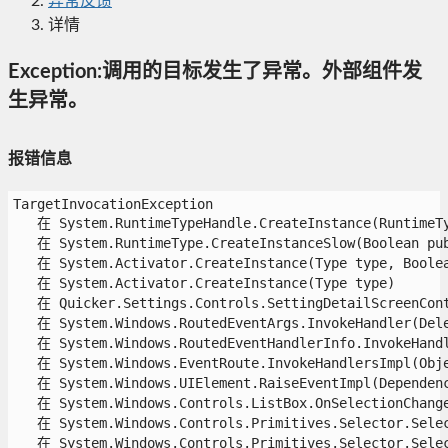
异常反馈
详情
Exception:调用的目标发生了异常。外部组件发
生异常。
报错信息
TargetInvocationException

   在 System.RuntimeTypeHandle.CreateInstance(RuntimeTy
   在 System.RuntimeType.CreateInstanceSlow(Boolean pub
   在 System.Activator.CreateInstance(Type type, Boolean
   在 System.Activator.CreateInstance(Type type)

   在 Quicker.Settings.Controls.SettingDetailScreenCont
   在 System.Windows.RoutedEventArgs.InvokeHandler(Deleg
   在 System.Windows.RoutedEventHandlerInfo.InvokeHandle
   在 System.Windows.EventRoute.InvokeHandlersImpl(Objec
   在 System.Windows.UIElement.RaiseEventImpl(Dependency
   在 System.Windows.Controls.ListBox.OnSelectionChanged
   在 System.Windows.Controls.Primitives.Selector.Select
   在 System.Windows.Controls.Primitives.Selector.Selec