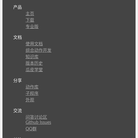
产品
主页
下载
专业版
文档
使用文档
组合动作开发
知识库
版本历史
瓜皮学堂
分享
动作库
子程序
外观
交流
问答讨论区
Github Issues
QQ群