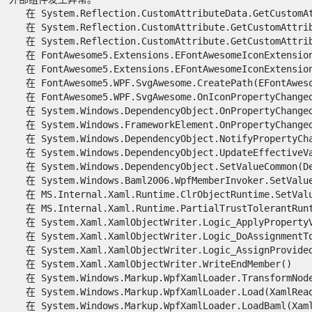
   在 System.Reflection.CustomAttributeData.GetCustomAt
   在 System.Reflection.CustomAttribute.GetCustomAttrib
   在 System.Reflection.CustomAttribute.GetCustomAttribu
   在 FontAwesome5.Extensions.EFontAwesomeIconExtensions
   在 FontAwesome5.Extensions.EFontAwesomeIconExtension
   在 FontAwesome5.WPF.SvgAwesome.CreatePath(EFontAwesom
   在 FontAwesome5.WPF.SvgAwesome.OnIconPropertyChanged
   在 System.Windows.DependencyObject.OnPropertyChanged(
   在 System.Windows.FrameworkElement.OnPropertyChanged(
   在 System.Windows.DependencyObject.NotifyPropertyChan
   在 System.Windows.DependencyObject.UpdateEffectiveVa
   在 System.Windows.DependencyObject.SetValueCommon(De
   在 System.Windows.Baml2006.WpfMemberInvoker.SetValue(
   在 MS.Internal.Xaml.Runtime.ClrObjectRuntime.SetValue
   在 MS.Internal.Xaml.Runtime.PartialTrustTolerantRunt
   在 System.Xaml.XamlObjectWriter.Logic_ApplyPropertyV
   在 System.Xaml.XamlObjectWriter.Logic_DoAssignmentToP
   在 System.Xaml.XamlObjectWriter.Logic_AssignProvidedV
   在 System.Xaml.XamlObjectWriter.WriteEndMember()

   在 System.Windows.Markup.WpfXamlLoader.TransformNode
   在 System.Windows.Markup.WpfXamlLoader.Load(XamlRead
   在 System.Windows.Markup.WpfXamlLoader.LoadBaml(Xaml