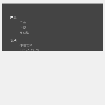
产品
主页
下载
专业版
文档
使用文档
组合动作开发
知识库
版本历史
瓜皮学堂
分享
动作库
子程序
外观
交流
问答讨论区