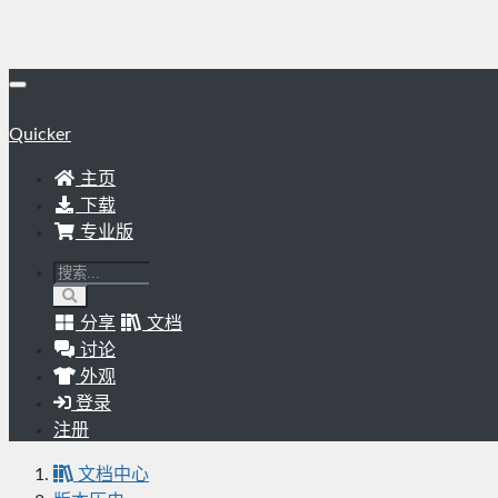
Quicker
主页
下载
专业版
分享
文档
讨论
外观
登录
注册
文档中心