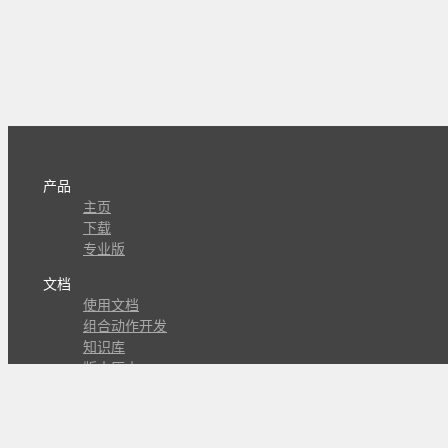
产品
主页
下载
专业版
文档
使用文档
组合动作开发
知识库
版本历史
瓜皮学堂
分享
动作库