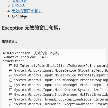
版本历史
1.45.5.0
无效的窗口句柄。
反馈记录
Exception:无效的窗口句柄。
报错信息 1
Win32Exception: 无效的窗口句柄。

--NativeErrorCode: 1400

StackTrace:

   在 MS.Internal.PointUtil.ClientToScreen(Point pointCl
   在 System.Windows.Input.MouseDevice.GlobalHitTest(Bo
   在 System.Windows.Input.MouseDevice.PreNotifyInput(Ob
   在 System.Windows.Input.InputManager.ProcessStagingAr
   在 System.Windows.Input.InputManager.ProcessInput(Inp
   在 System.Windows.Input.MouseDevice.Synchronize()

   在 System.Windows.Input.InputManager.HitTestInvalidat
   在 System.Windows.Threading.ExceptionWrapper.Interna
   在 System.Windows.Threading.ExceptionWrapper.TryCatch