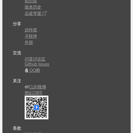
知识库
版本历史
瓜皮学堂
分享
动作库
子程序
外观
交流
问答讨论区
Github Issues
QQ群
关注
CL的微博
微信订阅号
条款