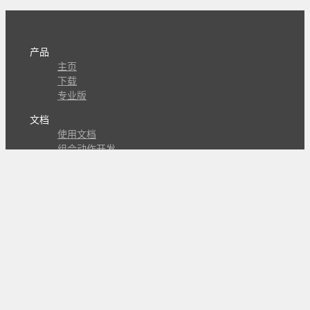
产品
主页
下载
专业版
文档
使用文档
组合动作开发
知识库
版本历史
瓜皮学堂
分享
动作库
子程序
外观
交流
问答讨论区