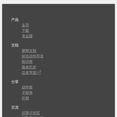
产品
主页
下载
专业版
文档
使用文档
组合动作开发
知识库
版本历史
瓜皮学堂
分享
动作库
子程序
外观
交流
问答讨论区