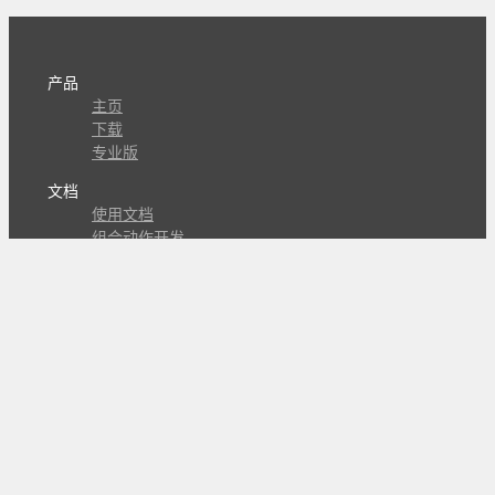
产品
主页
下载
专业版
文档
使用文档
组合动作开发
知识库
版本历史
瓜皮学堂
分享
动作库
子程序
外观
交流
问答讨论区