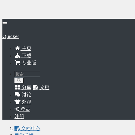
Quicker
主页
下载
专业版
分享
文档
讨论
外观
登录
注册
文档中心