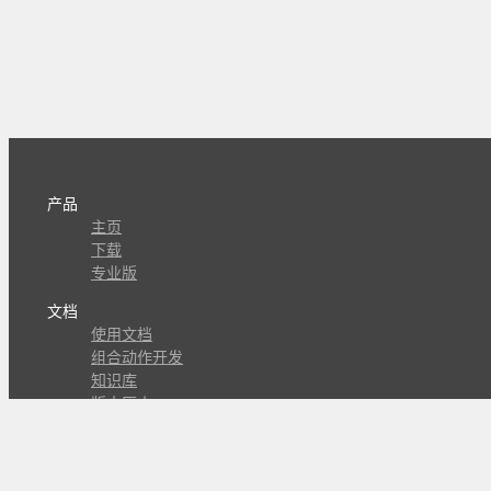
产品
主页
下载
专业版
文档
使用文档
组合动作开发
知识库
版本历史
瓜皮学堂
分享
动作库