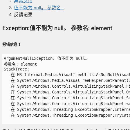
异常反馈
值不能为 null。 参数名...
反馈记录
Exception:值不能为 null。 参数名: element
报错信息 1
ArgumentNullException: 值不能为 null。

参数名: element

StackTrace:

   在 MS.Internal.Media.VisualTreeUtils.AsNonNullVisual
   在 System.Windows.Media.VisualTreeHelper.GetParent(De
   在 System.Windows.Controls.VirtualizingStackPanel.Fin
   在 System.Windows.Controls.VirtualizingStackPanel.OnA
   在 System.Windows.Controls.VirtualizingStackPanel.Set
   在 System.Windows.Controls.VirtualizingStackPanel.<>c
   在 System.Windows.Threading.ExceptionWrapper.Interna
   在 System.Windows.Threading.ExceptionWrapper.TryCatch