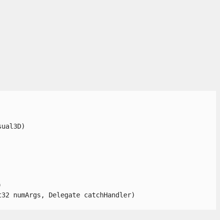
al3D)



 numArgs, Delegate catchHandler)
