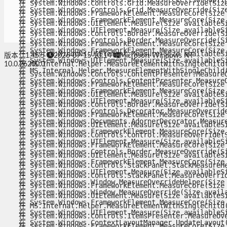
   在 System.Windows.Controls.Grid.MeasureOverride(Size 
   在 System.Windows.Controls.Grid.MeasureOverride(Size 
   在 System.Windows.FrameworkElement.MeasureCore(Size a
   在 System.Windows.FrameworkElement.MeasureCore(Size a
   在 System.Windows.UIElement.Measure(Size availableSiz
   在 System.Windows.UIElement.Measure(Size availableSiz
   在 System.Windows.Controls.Border.MeasureOverride(Siz
   在 System.Windows.Controls.Border.MeasureOverride(Siz
   在 System.Windows.FrameworkElement.MeasureCore(Size a
   在 System.Windows.FrameworkElement.MeasureCore(Size a
   在 System.Windows.UIElement.Measure(Size availableSiz
版本：1.45.5
2026-07-15 10:14
Microsoft Windows NT
   在 System.Windows.UIElement.Measure(Size availableSiz
   在 MS.Internal.Helper.MeasureElementWithSingleChild(U
10.0.26200.0
   在 MS.Internal.Helper.MeasureElementWithSingleChild(U
   在 System.Windows.Controls.ContentPresenter.MeasureOv
   在 System.Windows.Controls.ContentPresenter.MeasureOv
   在 System.Windows.FrameworkElement.MeasureCore(Size a
   在 System.Windows.FrameworkElement.MeasureCore(Size a
   在 System.Windows.UIElement.Measure(Size availableSiz
   在 System.Windows.UIElement.Measure(Size availableSiz
   在 System.Windows.Controls.Border.MeasureOverride(Siz
   在 System.Windows.Controls.Decorator.MeasureOverride(
   在 System.Windows.FrameworkElement.MeasureCore(Size a
   在 System.Windows.Documents.AdornerDecorator.MeasureO
   在 System.Windows.UIElement.Measure(Size availableSiz
   在 System.Windows.FrameworkElement.MeasureCore(Size a
   在 System.Windows.Controls.Control.MeasureOverride(Si
   在 System.Windows.UIElement.Measure(Size availableSiz
   在 System.Windows.FrameworkElement.MeasureCore(Size a
   在 System.Windows.Controls.Border.MeasureOverride(Siz
   在 System.Windows.UIElement.Measure(Size availableSiz
   在 System.Windows.FrameworkElement.MeasureCore(Size a
   在 System.Windows.Controls.StackPanel.StackMeasureHe
   在 System.Windows.UIElement.Measure(Size availableSiz
   在 System.Windows.Controls.StackPanel.MeasureOverride
   在 System.Windows.Window.MeasureOverrideHelper(Size c
   在 System.Windows.FrameworkElement.MeasureCore(Size a
   在 System.Windows.Window.MeasureOverride(Size availab
   在 System.Windows.UIElement.Measure(Size availableSiz
   在 System.Windows.FrameworkElement.MeasureCore(Size a
   在 MS.Internal.Helper.MeasureElementWithSingleChild(U
   在 System.Windows.UIElement.Measure(Size availableSiz
   在 System.Windows.Controls.ItemsPresenter.MeasureOver
   在 System.Windows.ContextLayoutManager.UpdateLayout()
   在 System.Windows.FrameworkElement.MeasureCore(Size a