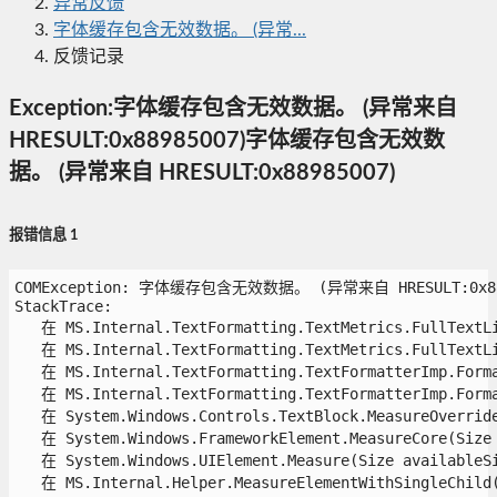
异常反馈
字体缓存包含无效数据。 (异常...
反馈记录
Exception:字体缓存包含无效数据。 (异常来自
HRESULT:0x88985007)字体缓存包含无效数
据。 (异常来自 HRESULT:0x88985007)
报错信息 1
COMException: 字体缓存包含无效数据。 (异常来自 HRESULT:0x8898
StackTrace:

   在 MS.Internal.TextFormatting.TextMetrics.FullTextLi
   在 MS.Internal.TextFormatting.TextMetrics.FullTextLi
   在 MS.Internal.TextFormatting.TextFormatterImp.Forma
   在 MS.Internal.TextFormatting.TextFormatterImp.Forma
   在 System.Windows.Controls.TextBlock.MeasureOverride(
   在 System.Windows.FrameworkElement.MeasureCore(Size a
   在 System.Windows.UIElement.Measure(Size availableSiz
   在 MS.Internal.Helper.MeasureElementWithSingleChild(U