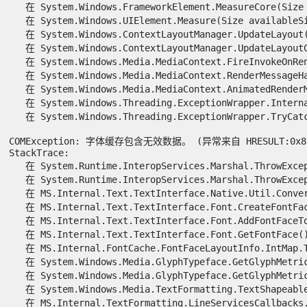
   在 System.Windows.FrameworkElement.MeasureCore(Size a
   在 System.Windows.UIElement.Measure(Size availableSiz
   在 System.Windows.ContextLayoutManager.UpdateLayout()
   在 System.Windows.ContextLayoutManager.UpdateLayoutCa
   在 System.Windows.Media.MediaContext.FireInvokeOnRend
   在 System.Windows.Media.MediaContext.RenderMessageHan
   在 System.Windows.Media.MediaContext.AnimatedRenderMe
   在 System.Windows.Threading.ExceptionWrapper.Interna
   在 System.Windows.Threading.ExceptionWrapper.TryCatch
COMException: 字体缓存包含无效数据。 (异常来自 HRESULT:0x8898
StackTrace:

   在 System.Runtime.InteropServices.Marshal.ThrowExcept
   在 System.Runtime.InteropServices.Marshal.ThrowExcept
   在 MS.Internal.Text.TextInterface.Native.Util.Convert
   在 MS.Internal.Text.TextInterface.Font.CreateFontFace
   在 MS.Internal.Text.TextInterface.Font.AddFontFaceToC
   在 MS.Internal.Text.TextInterface.Font.GetFontFace()
   在 MS.Internal.FontCache.FontFaceLayoutInfo.IntMap.T
   在 System.Windows.Media.GlyphTypeface.GetGlyphMetric
   在 System.Windows.Media.GlyphTypeface.GetGlyphMetric
   在 System.Windows.Media.TextFormatting.TextShapeable
   在 MS.Internal.TextFormatting.LineServicesCallbacks.