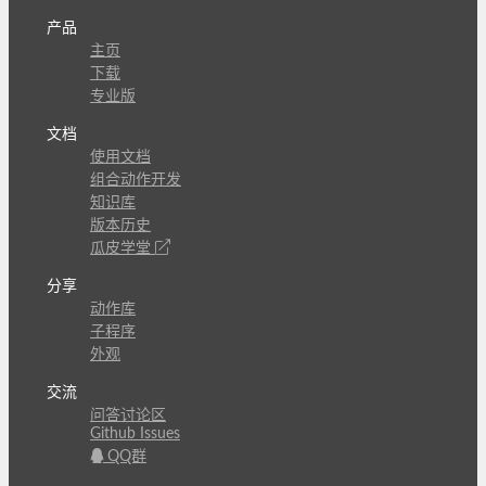
产品
主页
下载
专业版
文档
使用文档
组合动作开发
知识库
版本历史
瓜皮学堂
分享
动作库
子程序
外观
交流
问答讨论区
Github Issues
QQ群