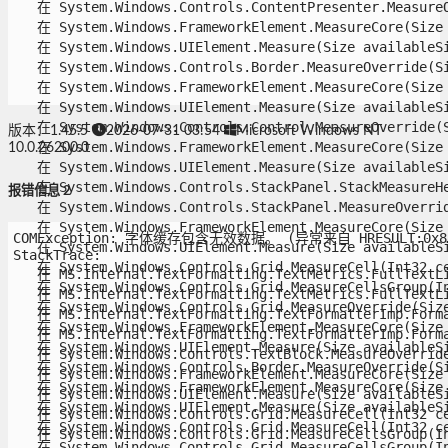
   在 System.Windows.Controls.ContentPresenter.MeasureOv
   在 System.Windows.FrameworkElement.MeasureCore(Size a
   在 System.Windows.UIElement.Measure(Size availableSiz
   在 System.Windows.Controls.Border.MeasureOverride(Siz
   在 System.Windows.FrameworkElement.MeasureCore(Size a
   在 System.Windows.UIElement.Measure(Size availableSiz
   在 System.Windows.Controls.Control.MeasureOverride(Si
版本：1.45.5
2026-07-31 03:54
Microsoft Windows NT
   在 System.Windows.FrameworkElement.MeasureCore(Size a
10.0.26200.0
   在 System.Windows.UIElement.Measure(Size availableSiz
   在 System.Windows.Controls.StackPanel.StackMeasureHe
报错信息 2
   在 System.Windows.Controls.StackPanel.MeasureOverride
   在 System.Windows.FrameworkElement.MeasureCore(Size a
COMException: 字体缓存包含无效数据。 (异常来自 HRESULT:0x8898
   在 System.Windows.UIElement.Measure(Size availableSiz
StackTrace:

   在 System.Windows.Controls.Grid.MeasureCell(Int32 cel
   在 MS.Internal.TextFormatting.TextMetrics.FullTextLi
   在 System.Windows.Controls.Grid.MeasureCellsGroup(In
   在 MS.Internal.TextFormatting.TextMetrics.FullTextLi
   在 System.Windows.Controls.Grid.MeasureOverride(Size 
   在 MS.Internal.TextFormatting.TextFormatterImp.Forma
   在 System.Windows.FrameworkElement.MeasureCore(Size a
   在 MS.Internal.TextFormatting.TextFormatterImp.Forma
   在 System.Windows.UIElement.Measure(Size availableSiz
   在 System.Windows.Controls.TextBlock.MeasureOverride(
   在 System.Windows.Controls.Border.MeasureOverride(Siz
   在 System.Windows.FrameworkElement.MeasureCore(Size a
   在 System.Windows.FrameworkElement.MeasureCore(Size a
   在 System.Windows.UIElement.Measure(Size availableSiz
   在 System.Windows.UIElement.Measure(Size availableSiz
   在 System.Windows.Controls.Grid.MeasureCell(Int32 cel
   在 System.Windows.Controls.Grid.MeasureCell(Int32 cel
   在 System.Windows.Controls.Grid.MeasureCellsGroup(In
   在 System.Windows.Controls.Grid.MeasureCellsGroup(In