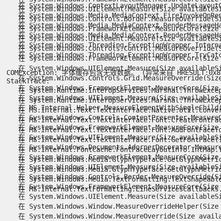
   在 System.Windows.ContextLayoutManager.UpdateLayoutCa
   在 System.Windows.UIElement.Measure(Size availableSiz
   在 System.Windows.Media.MediaContext.FireInvokeOnRend
   在 System.Windows.Controls.Border.MeasureOverride(Siz
   在 System.Windows.Media.MediaContext.RenderMessageHan
   在 System.Windows.FrameworkElement.MeasureCore(Size a
   在 System.Windows.Media.MediaContext.RenderMessageHan
   在 System.Windows.UIElement.Measure(Size availableSiz
   在 System.Windows.Threading.ExceptionWrapper.Interna
   在 System.Windows.Controls.Control.MeasureOverride(Si
   在 System.Windows.Threading.ExceptionWrapper.TryCatch
   在 System.Windows.FrameworkElement.MeasureCore(Size a
   在 System.Windows.UIElement.Measure(Size availableSiz
COMException: 字体缓存包含无效数据。 (异常来自 HRESULT:0x8898
   在 System.Windows.Controls.Grid.MeasureOverride(Size 
StackTrace:

   在 System.Windows.FrameworkElement.MeasureCore(Size a
   在 System.Runtime.InteropServices.Marshal.ThrowExcept
   在 System.Windows.UIElement.Measure(Size availableSiz
   在 System.Runtime.InteropServices.Marshal.ThrowExcept
   在 MS.Internal.Helper.MeasureElementWithSingleChild(U
   在 MS.Internal.Text.TextInterface.Native.Util.Convert
   在 System.Windows.Controls.ContentPresenter.MeasureOv
   在 MS.Internal.Text.TextInterface.Font.CreateFontFace
   在 System.Windows.FrameworkElement.MeasureCore(Size a
   在 MS.Internal.Text.TextInterface.Font.AddFontFaceToC
   在 System.Windows.UIElement.Measure(Size availableSiz
   在 MS.Internal.Text.TextInterface.Font.GetFontFace()
   在 System.Windows.Documents.AdornerDecorator.MeasureO
   在 MS.Internal.FontCache.FontFaceLayoutInfo.IntMap.T
   在 System.Windows.FrameworkElement.MeasureCore(Size a
   在 System.Windows.Media.GlyphTypeface.GetGlyphMetric
   在 System.Windows.UIElement.Measure(Size availableSiz
   在 System.Windows.Media.GlyphTypeface.GetGlyphMetric
   在 System.Windows.Controls.Border.MeasureOverride(Siz
   在 System.Windows.Media.TextFormatting.TextShapeable
   在 System.Windows.FrameworkElement.MeasureCore(Size a
   在 MS.Internal.TextFormatting.LineServicesCallbacks.
   在 System.Windows.UIElement.Measure(Size availableSiz
   在 System.Windows.Window.MeasureOverrideHelper(Size c
   在 System.Windows.Window.MeasureOverride(Size availab