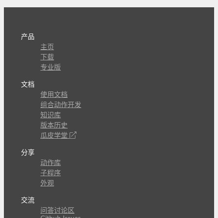
产品
主页
下载
专业版
文档
使用文档
组合动作开发
知识库
版本历史
瓜皮学堂
分享
动作库
子程序
外观
交流
问答讨论区