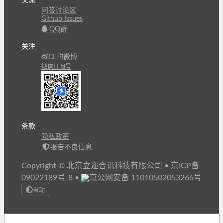
交流
问答讨论区
Github Issues
QQ群
关注
CL的微博
微信订阅号
条款
隐私政策
报告不良信息
Copyright © 北京立迩合讯科技有限公司
•
京ICP备
09022189号-8
•
京公网安备 11010502053266号
自动