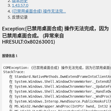
版本历史
1.43.57.0
{已禁用桌面合成} 操作无法完...
反馈记录
Exception:{已禁用桌面合成} 操作无法完成，因为
已禁用桌面合成。 (异常来自
HRESULT:0x80263001)
报错信息 1
COMException: {已禁用桌面合成} 操作无法完成，因为已禁用桌面合成。 
StackTrace:

   在 Standard.NativeMethods.DwmExtendFrameIntoClientAre
   在 System.Windows.Shell.WindowChromeWorker._ExtendGla
   在 System.Windows.Shell.WindowChromeWorker._UpdateFra
   在 System.Windows.Shell.WindowChromeWorker._HandleDw
   在 System.Windows.Shell.WindowChromeWorker._WndProc(
   在 System.Windows.Interop.HwndSource.PublicHooksFilt
   在 MS.Win32.HwndWrapper.WndProc(IntPtr hwnd, Int32 ms