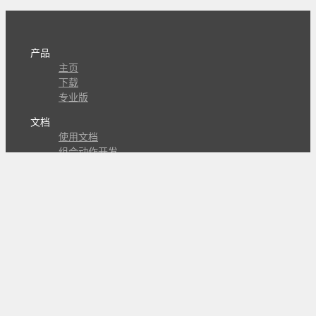
产品
主页
下载
专业版
文档
使用文档
组合动作开发
知识库
版本历史
瓜皮学堂
分享
动作库
子程序
外观
交流
问答讨论区