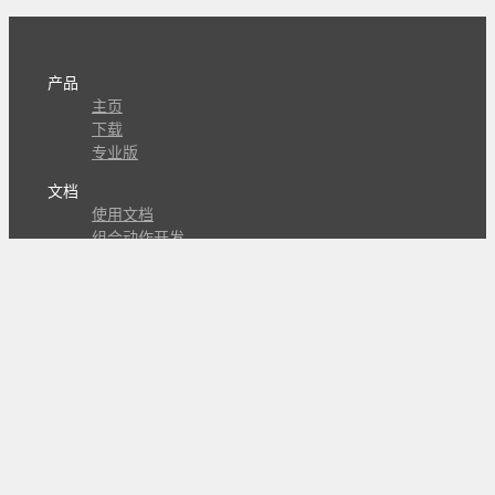
产品
主页
下载
专业版
文档
使用文档
组合动作开发
知识库
版本历史
瓜皮学堂
分享
动作库
子程序
外观
交流
问答讨论区