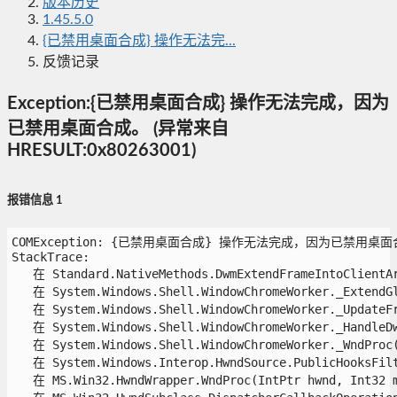
版本历史
1.45.5.0
{已禁用桌面合成} 操作无法完...
反馈记录
Exception:{已禁用桌面合成} 操作无法完成，因为
已禁用桌面合成。 (异常来自
HRESULT:0x80263001)
报错信息 1
COMException: {已禁用桌面合成} 操作无法完成，因为已禁用桌面合成。 
StackTrace:

   在 Standard.NativeMethods.DwmExtendFrameIntoClientAre
   在 System.Windows.Shell.WindowChromeWorker._ExtendGla
   在 System.Windows.Shell.WindowChromeWorker._UpdateFra
   在 System.Windows.Shell.WindowChromeWorker._HandleDw
   在 System.Windows.Shell.WindowChromeWorker._WndProc(
   在 System.Windows.Interop.HwndSource.PublicHooksFilt
   在 MS.Win32.HwndWrapper.WndProc(IntPtr hwnd, Int32 ms