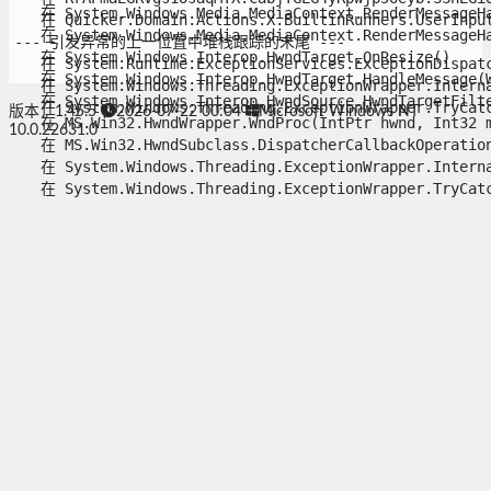
   在 System.Windows.Media.MediaContext.RenderMessageHan
   在 Quicker.Domain.Actions.X.BuiltinRunners.UserInput
   在 System.Windows.Media.MediaContext.RenderMessageHan
--- 引发异常的上一位置中堆栈跟踪的末尾 ---

   在 System.Windows.Interop.HwndTarget.OnResize()

   在 System.Runtime.ExceptionServices.ExceptionDispatch
   在 System.Windows.Interop.HwndTarget.HandleMessage(Wi
   在 System.Windows.Threading.ExceptionWrapper.Interna
   在 System.Windows.Interop.HwndSource.HwndTargetFilte
   在 System.Windows.Threading.ExceptionWrapper.TryCatch
版本：1.45.5
2026-07-22 00:04
Microsoft Windows NT
   在 MS.Win32.HwndWrapper.WndProc(IntPtr hwnd, Int32 ms
10.0.22631.0
   在 MS.Win32.HwndSubclass.DispatcherCallbackOperation(
   在 System.Windows.Threading.ExceptionWrapper.Interna
   在 System.Windows.Threading.ExceptionWrapper.TryCatch