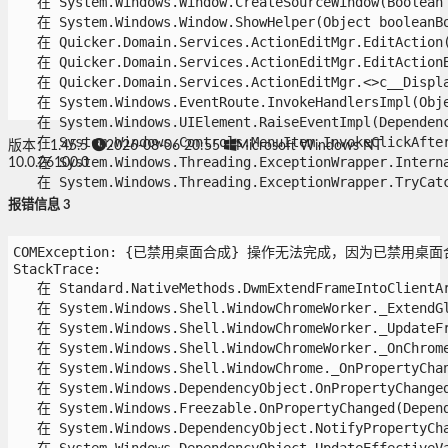
   在 System.Windows.Window.CreateSourceWindow(Boolean d
   在 System.Windows.Window.ShowHelper(Object booleanBox
   在 Quicker.Domain.Services.ActionEditMgr.EditAction(
   在 Quicker.Domain.Services.ActionEditMgr.EditActionB
   在 Quicker.Domain.Services.ActionEditMgr.<>c__Displa
   在 System.Windows.EventRoute.InvokeHandlersImpl(Objec
   在 System.Windows.UIElement.RaiseEventImpl(Dependency
   在 System.Windows.Controls.MenuItem.InvokeClickAfterR
版本：1.45.5
2026-08-06 20:55
Microsoft Windows NT
   在 System.Windows.Threading.ExceptionWrapper.Interna
10.0.26100.0
   在 System.Windows.Threading.ExceptionWrapper.TryCatch
报错信息 3
COMException: {已禁用桌面合成} 操作无法完成，因为已禁用桌面合成。 
StackTrace:

   在 Standard.NativeMethods.DwmExtendFrameIntoClientAre
   在 System.Windows.Shell.WindowChromeWorker._ExtendGla
   在 System.Windows.Shell.WindowChromeWorker._UpdateFra
   在 System.Windows.Shell.WindowChromeWorker._OnChrome
   在 System.Windows.Shell.WindowChrome._OnPropertyChang
   在 System.Windows.DependencyObject.OnPropertyChanged(
   在 System.Windows.Freezable.OnPropertyChanged(Depende
   在 System.Windows.DependencyObject.NotifyPropertyChan