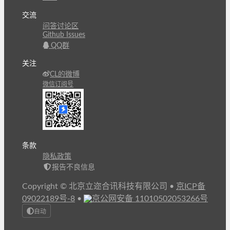
交流
问答讨论区
Github Issues
QQ群
关注
CL的微博
微信订阅号
条款
隐私政策
报告不良信息
Copyright © 北京立迩合讯科技有限公司
•
京ICP备
09022189号-8
•
京公网安备 11010502053266号
自动