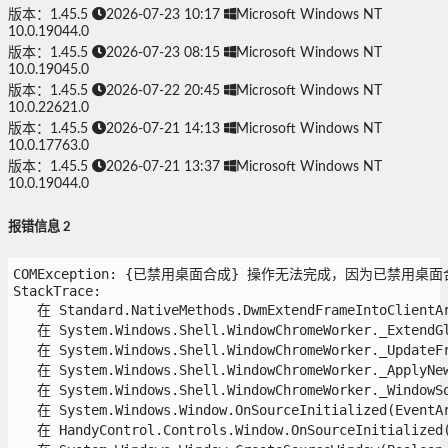
版本：1.45.5
2026-07-23 10:17
Microsoft Windows NT
10.0.19044.0
版本：1.45.5
2026-07-23 08:15
Microsoft Windows NT
10.0.19045.0
版本：1.45.5
2026-07-22 20:45
Microsoft Windows NT
10.0.22621.0
版本：1.45.5
2026-07-21 14:13
Microsoft Windows NT
10.0.17763.0
版本：1.45.5
2026-07-21 13:37
Microsoft Windows NT
10.0.19044.0
报错信息 2
COMException: {已禁用桌面合成} 操作无法完成，因为已禁用桌面合成。 
StackTrace:

   在 Standard.NativeMethods.DwmExtendFrameIntoClientAre
   在 System.Windows.Shell.WindowChromeWorker._ExtendGla
   在 System.Windows.Shell.WindowChromeWorker._UpdateFra
   在 System.Windows.Shell.WindowChromeWorker._ApplyNewC
   在 System.Windows.Shell.WindowChromeWorker._WindowSou
   在 System.Windows.Window.OnSourceInitialized(EventArg
   在 HandyControl.Controls.Window.OnSourceInitialized(E