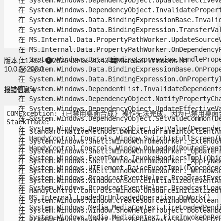
   在 System.Windows.DependencyObject.UpdateEffectiveVa
   在 System.Windows.DependencyObject.InvalidateProperty
   在 System.Windows.Data.BindingExpressionBase.Invalida
   在 System.Windows.Data.BindingExpression.TransferValu
   在 MS.Internal.Data.PropertyPathWorker.UpdateSourceV
   在 MS.Internal.Data.PropertyPathWorker.OnDependencyP
   在 System.Windows.Data.BindingExpression.HandlePrope
版本：1.45.5
2026-08-06 20:43
Microsoft Windows NT
   在 System.Windows.Data.BindingExpressionBase.OnPrope
10.0.26200.0
   在 System.Windows.Data.BindingExpression.OnPropertyI
   在 System.Windows.DependentList.InvalidateDependents
报错信息 4
   在 System.Windows.DependencyObject.NotifyPropertyChan
   在 System.Windows.DependencyObject.UpdateEffectiveVa
COMException: {已禁用桌面合成} 操作无法完成，因为已禁用桌面合成。 
   在 System.Windows.DependencyObject.SetValueCommon(De
StackTrace:

   在 System.Windows.DependencyObject.SetValue(Dependenc
   在 Standard.NativeMethods.DwmExtendFrameIntoClientAre
   在 HandyControl.Controls.Window.SwitchIsFullScreen(Bo
   在 System.Windows.Shell.WindowChromeWorker._ExtendGla
   在 HandyControl.Controls.Window.OnLoaded(RoutedEventA
   在 System.Windows.Shell.WindowChromeWorker._UpdateFra
   在 System.Windows.EventRoute.InvokeHandlersImpl(Objec
   在 System.Windows.Shell.WindowChromeWorker._ApplyNewC
   在 System.Windows.UIElement.RaiseEventImpl(Dependency
   在 System.Windows.Shell.WindowChromeWorker._WindowSou
   在 System.Windows.BroadcastEventHelper.BroadcastEvent
   在 System.Windows.Window.OnSourceInitialized(EventArg
   在 System.Windows.BroadcastEventHelper.BroadcastLoade
   在 HandyControl.Controls.Window.OnSourceInitialized(E
   在 MS.Internal.LoadedOrUnloadedOperation.DoWork()

   在 System.Windows.Window.CreateSourceWindow(Boolean d
   在 System.Windows.Media.MediaContext.FireLoadedPendin
   在 System.Windows.Window.ShowHelper(Object booleanBox
   在 System.Windows.Media.MediaContext.FireInvokeOnRend
   在 RrAPmaEGRVgs1OsaqMYX.CabjYGEG4yRpwjp5oeyb.SSnEGiop