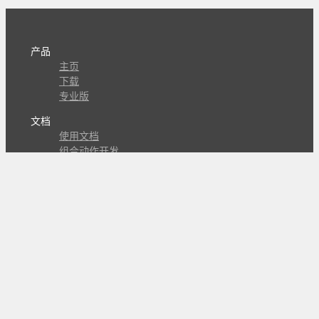
产品
主页
下载
专业版
文档
使用文档
组合动作开发
知识库
版本历史
瓜皮学堂
分享
动作库
子程序
外观
交流
问答讨论区
Github Issues