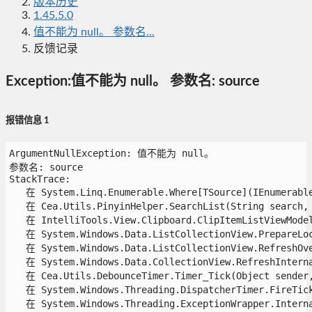
版本历史
1.45.5.0
值不能为 null。 参数名...
反馈记录
Exception:值不能为 null。 参数名: source
报错信息 1
ArgumentNullException: 值不能为 null。

参数名: source

StackTrace:

   在 System.Linq.Enumerable.Where[TSource](IEnumerable`
   在 Cea.Utils.PinyinHelper.SearchList(String search, I
   在 IntelliTools.View.Clipboard.ClipItemListViewModel.
   在 System.Windows.Data.ListCollectionView.PrepareLoca
   在 System.Windows.Data.ListCollectionView.RefreshOver
   在 System.Windows.Data.CollectionView.RefreshInternal
   在 Cea.Utils.DebounceTimer.Timer_Tick(Object sender, 
   在 System.Windows.Threading.DispatcherTimer.FireTick(
   在 System.Windows.Threading.ExceptionWrapper.Interna