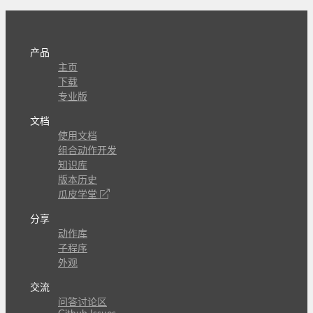
产品
主页
下载
专业版
文档
使用文档
组合动作开发
知识库
版本历史
瓜皮学堂
分享
动作库
子程序
外观
交流
问答讨论区