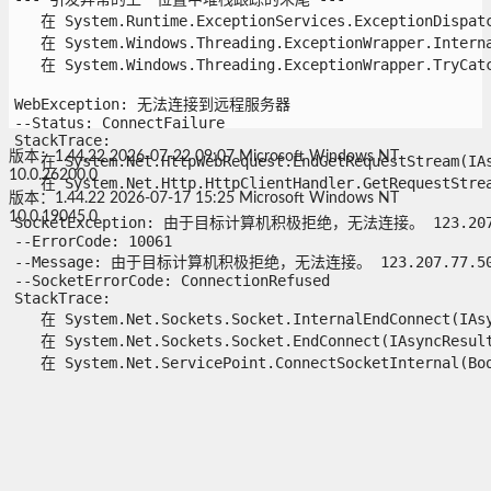
   在 System.Runtime.ExceptionServices.ExceptionDispatch
   在 System.Windows.Threading.ExceptionWrapper.Interna
   在 System.Windows.Threading.ExceptionWrapper.TryCatch
WebException: 无法连接到远程服务器

--Status: ConnectFailure

StackTrace:

版本：1.44.22
2026-07-22 09:07
Microsoft Windows NT
   在 System.Net.HttpWebRequest.EndGetRequestStream(IAsy
10.0.26200.0
   在 System.Net.Http.HttpClientHandler.GetRequestStream
版本：1.44.22
2026-07-17 15:25
Microsoft Windows NT
10.0.19045.0
SocketException: 由于目标计算机积极拒绝，无法连接。 123.207.77
--ErrorCode: 10061

--Message: 由于目标计算机积极拒绝，无法连接。 123.207.77.50:2
--SocketErrorCode: ConnectionRefused

StackTrace:

   在 System.Net.Sockets.Socket.InternalEndConnect(IAsyn
   在 System.Net.Sockets.Socket.EndConnect(IAsyncResult 
   在 System.Net.ServicePoint.ConnectSocketInternal(Boo