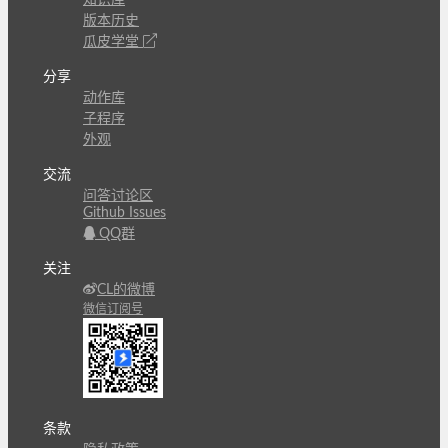
版本历史
瓜皮学堂
分享
动作库
子程序
外观
交流
问答讨论区
Github Issues
QQ群
关注
CL的微博
微信订阅号
条款