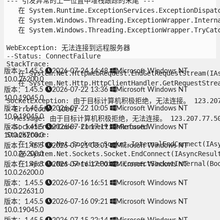
--- 引发异常的上一位置中堆栈跟踪的末尾 ---

   在 System.Runtime.ExceptionServices.ExceptionDispatch
   在 System.Windows.Threading.ExceptionWrapper.Interna
   在 System.Windows.Threading.ExceptionWrapper.TryCatch
WebException: 无法连接到远程服务器

--Status: ConnectFailure

StackTrace:

版本：1.45.5
2026-07-24 14:48
Microsoft Windows NT
   在 System.Net.HttpWebRequest.EndGetRequestStream(IAsy
10.0.26200.0
   在 System.Net.Http.HttpClientHandler.GetRequestStream
版本：1.45.5
2026-07-22 13:36
Microsoft Windows NT
10.0.19045.0
SocketException: 由于目标计算机积极拒绝，无法连接。 123.207.77
版本：1.45.5
--ErrorCode: 10061

2026-07-22 10:05
Microsoft Windows NT
10.0.19045.0
--Message: 由于目标计算机积极拒绝，无法连接。 123.207.77.50:2
--SocketErrorCode: ConnectionRefused

版本：1.45.5
2026-07-21 17:19
Microsoft Windows NT
StackTrace:

10.0.26200.0
   在 System.Net.Sockets.Socket.InternalEndConnect(IAsyn
版本：1.45.5
2026-07-21 08:01
Microsoft Windows NT
   在 System.Net.Sockets.Socket.EndConnect(IAsyncResult 
10.0.26200.0
   在 System.Net.ServicePoint.ConnectSocketInternal(Boo
版本：1.45.5
2026-07-16 17:00
Microsoft Windows NT
10.0.26200.0
版本：1.45.5
2026-07-16 16:51
Microsoft Windows NT
10.0.22631.0
版本：1.45.5
2026-07-16 09:21
Microsoft Windows NT
10.0.19045.0