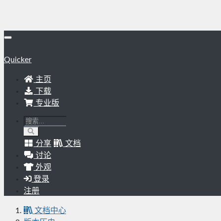
Quicker
主页
下载
专业版
分享
文档
讨论
外观
登录
注册
文档中心