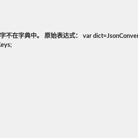
原始表达式： var dict=JsonConvert.Deseriali
eys;