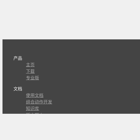
产品
主页
下载
专业版
文档
使用文档
组合动作开发
知识库
版本历史
瓜皮学堂
分享
动作库