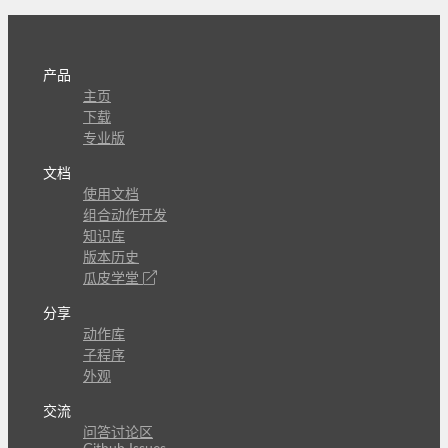
产品
主页
下载
专业版
文档
使用文档
组合动作开发
知识库
版本历史
瓜皮学堂
分享
动作库
子程序
外观
交流
问答讨论区