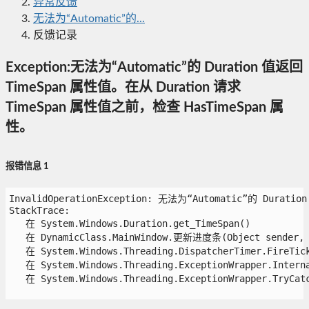
异常反馈
无法为“Automatic”的...
反馈记录
Exception:无法为“Automatic”的 Duration 值返回
TimeSpan 属性值。在从 Duration 请求
TimeSpan 属性值之前，检查 HasTimeSpan 属
性。
报错信息 1
InvalidOperationException: 无法为“Automatic”的 Dura
StackTrace:

   在 System.Windows.Duration.get_TimeSpan()

   在 DynamicClass.MainWindow.更新进度条(Object sender, Ev
   在 System.Windows.Threading.DispatcherTimer.FireTick(
   在 System.Windows.Threading.ExceptionWrapper.Interna
   在 System.Windows.Threading.ExceptionWrapper.TryCatch