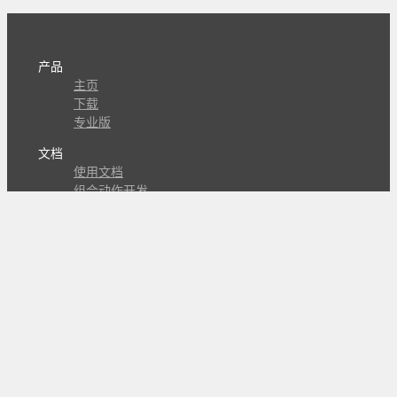
产品
主页
下载
专业版
文档
使用文档
组合动作开发
知识库
版本历史
瓜皮学堂
分享
动作库
子程序
外观
交流
问答讨论区