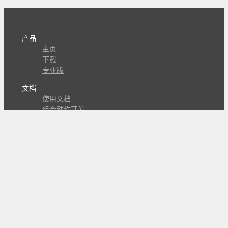
产品
主页
下载
专业版
文档
使用文档
组合动作开发
知识库
版本历史
瓜皮学堂
分享
动作库
子程序
外观
交流
问答讨论区