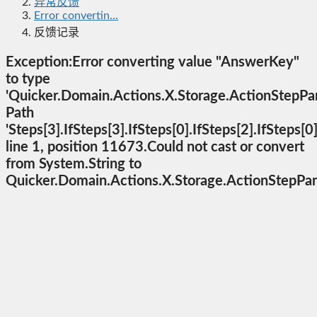
异常反馈
Error convertin...
反馈记录
Exception:Error converting value "AnswerKey"
to type
'Quicker.Domain.Actions.X.Storage.ActionStepPa
Path
'Steps[3].IfSteps[3].IfSteps[0].IfSteps[2].IfSteps[
line 1, position 11673.Could not cast or convert
from System.String to
Quicker.Domain.Actions.X.Storage.ActionStepPa