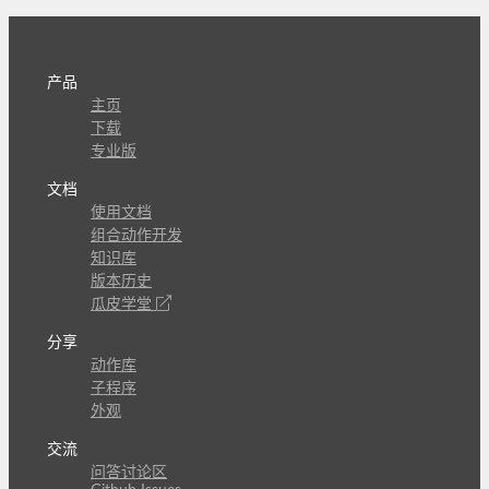
产品
主页
下载
专业版
文档
使用文档
组合动作开发
知识库
版本历史
瓜皮学堂
分享
动作库
子程序
外观
交流
问答讨论区