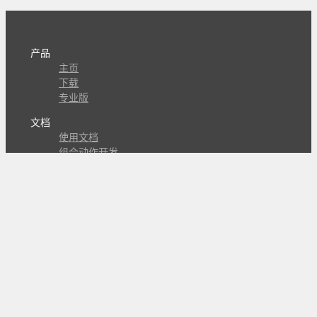
产品
主页
下载
专业版
文档
使用文档
组合动作开发
知识库
版本历史
瓜皮学堂
分享
动作库
子程序
外观
交流
问答讨论区