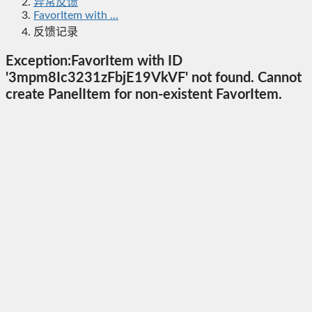
异常反馈
FavorItem with ...
反馈记录
Exception:FavorItem with ID
'3mpm8Ic3231zFbjE19VkVF' not found. Cannot
create PanelItem for non-existent FavorItem.