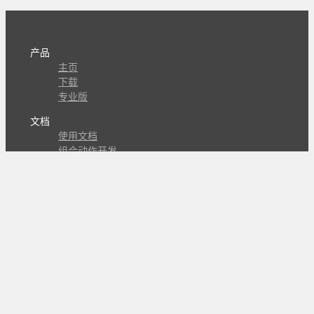
产品
主页
下载
专业版
文档
使用文档
组合动作开发
知识库
版本历史
瓜皮学堂
分享
动作库
子程序
外观
交流
问答讨论区