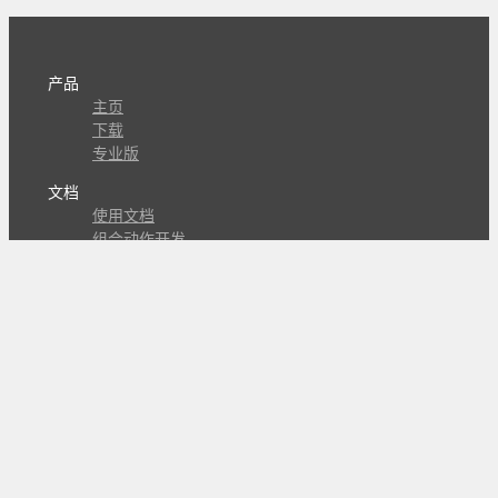
产品
主页
下载
专业版
文档
使用文档
组合动作开发
知识库
版本历史
瓜皮学堂
分享
动作库
子程序
外观
交流
问答讨论区