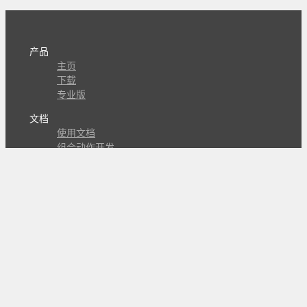
产品
主页
下载
专业版
文档
使用文档
组合动作开发
知识库
版本历史
瓜皮学堂
分享
动作库
子程序
外观
交流
问答讨论区