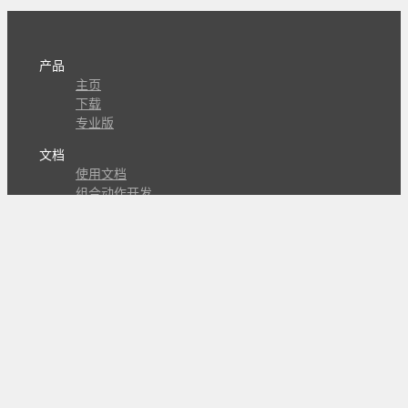
产品
主页
下载
专业版
文档
使用文档
组合动作开发
知识库
版本历史
瓜皮学堂
分享
动作库
子程序
外观
交流
问答讨论区
Github Issues