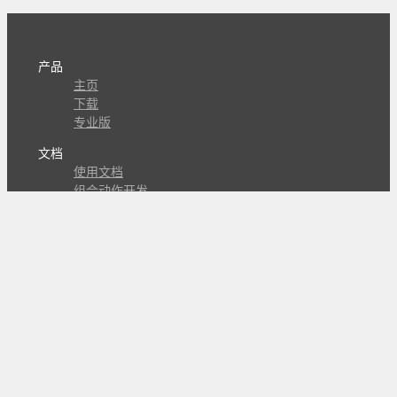
产品
主页
下载
专业版
文档
使用文档
组合动作开发
知识库
版本历史
瓜皮学堂
分享
动作库
子程序
外观
交流
问答讨论区