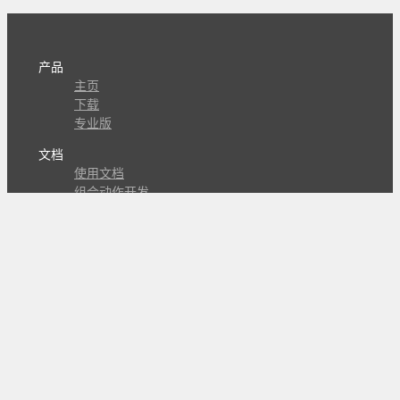
产品
主页
下载
专业版
文档
使用文档
组合动作开发
知识库
版本历史
瓜皮学堂
分享
动作库
子程序
外观
交流
问答讨论区