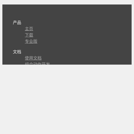
产品
主页
下载
专业版
文档
使用文档
组合动作开发
知识库
版本历史
瓜皮学堂
分享
动作库
子程序
外观
交流
问答讨论区