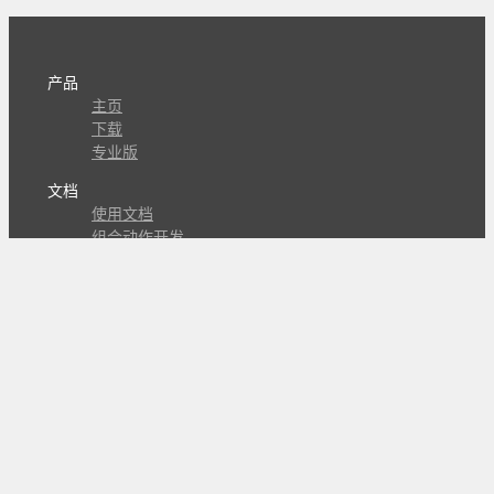
产品
主页
下载
专业版
文档
使用文档
组合动作开发
知识库
版本历史
瓜皮学堂
分享
动作库
子程序
外观
交流
问答讨论区