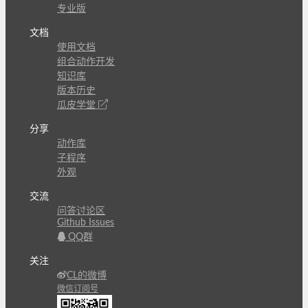
专业版
文档
使用文档
组合动作开发
知识库
版本历史
瓜皮学堂
分享
动作库
子程序
外观
交流
问答讨论区
Github Issues
QQ群
关注
CL的微博
微信订阅号