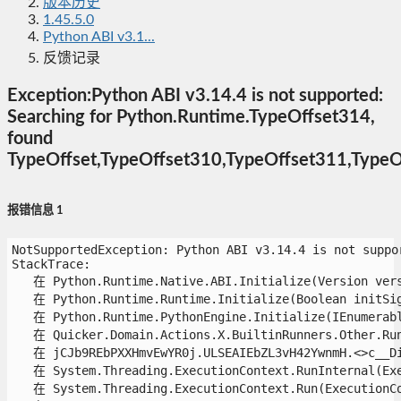
版本历史
1.45.5.0
Python ABI v3.1...
反馈记录
Exception:Python ABI v3.14.4 is not supported:
Searching for Python.Runtime.TypeOffset314,
found
TypeOffset,TypeOffset310,TypeOffset311,TypeO
报错信息 1
NotSupportedException: Python ABI v3.14.4 is not suppo
StackTrace:

   在 Python.Runtime.Native.ABI.Initialize(Version versi
   在 Python.Runtime.Runtime.Initialize(Boolean initSigs
   在 Python.Runtime.PythonEngine.Initialize(IEnumerable
   在 Quicker.Domain.Actions.X.BuiltinRunners.Other.RunP
   在 jCJb9REbPXXHmvEwYR0j.ULSEAIEbZL3vH42YwnmH.<>c__Dis
   在 System.Threading.ExecutionContext.RunInternal(Exe
   在 System.Threading.ExecutionContext.Run(ExecutionCo