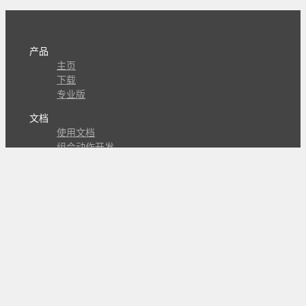
产品
主页
下载
专业版
文档
使用文档
组合动作开发
知识库
版本历史
瓜皮学堂
分享
动作库
子程序
外观
交流
问答讨论区