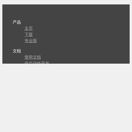
产品
主页
下载
专业版
文档
使用文档
组合动作开发
知识库
版本历史
瓜皮学堂
分享
动作库
子程序
外观
交流
问答讨论区