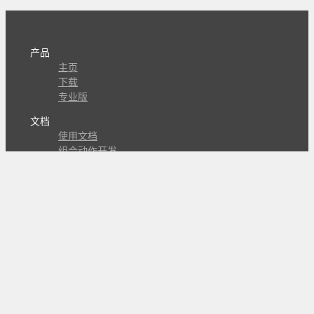
产品
主页
下载
专业版
文档
使用文档
组合动作开发
知识库
版本历史
瓜皮学堂
分享
动作库
子程序
外观
交流
问答讨论区