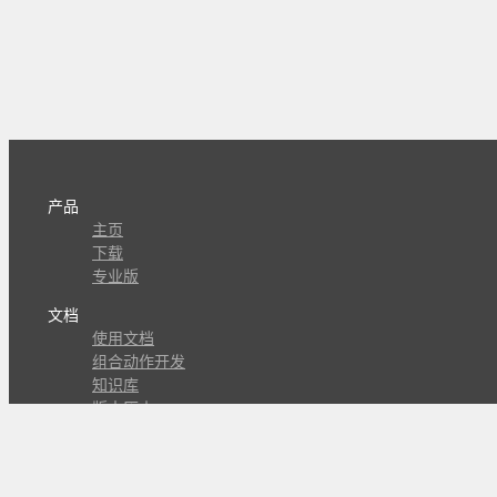
产品
主页
下载
专业版
文档
使用文档
组合动作开发
知识库
版本历史
瓜皮学堂
分享
动作库