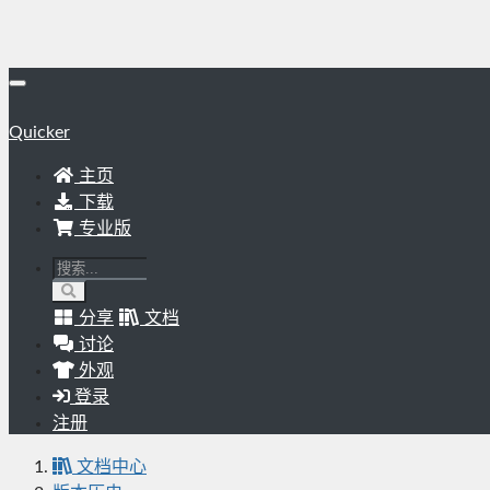
Quicker
主页
下载
专业版
分享
文档
讨论
外观
登录
注册
文档中心