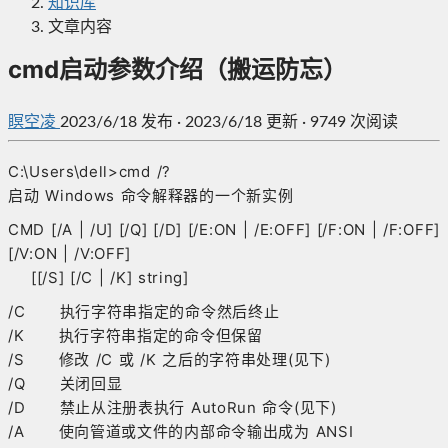
知识库
文章内容
cmd启动参数介绍（搬运防忘）
瞑空凌
2023/6/18
发布
·
2023/6/18 更新
·
9749 次阅读
C:\Users\dell>cmd /?
启动 Windows 命令解释器的一个新实例
CMD [/A | /U] [/Q] [/D] [/E:ON | /E:OFF] [/F:ON | /F:OFF]
[/V:ON | /V:OFF]
[[/S] [/C | /K] string]
/C 执行字符串指定的命令然后终止
/K 执行字符串指定的命令但保留
/S 修改 /C 或 /K 之后的字符串处理(见下)
/Q 关闭回显
/D 禁止从注册表执行 AutoRun 命令(见下)
/A 使向管道或文件的内部命令输出成为 ANSI