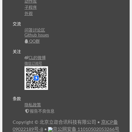
动作库
子程序
外观
交流
问答讨论区
Github Issues
QQ群
关注
CL的微博
微信订阅号
条款
隐私政策
报告不良信息
Copyright © 北京立迩合讯科技有限公司
•
京ICP备
09022189号-8
•
京公网安备 11010502053266号