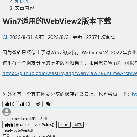
知识库
文章内容
Win7适用的WebView2版本下载
CL
2023/8/31
发布
·
2023/8/31 更新
·
27371 次阅读
因为微软已经停止了对Win7的支持，WebView2在2022年底
这里有一个网友分享的历史版本归档库，如果您是Win7，可以
https://github.com/westinyang/WebView2RuntimeArchive/
另外还有一个其它网友分享的保存在微云上，也可尝试一下：
h
|
0
|
0
·
{{comment.createTimeStr}}
|
{{comment.votePoints}}
回复
编辑
{{reply.votePoints}}
回复
：
–
{{reply.createTimeStr}}