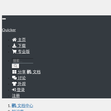
Quicker
主页
下载
专业版
分享
文档
讨论
外观
登录
注册
文档中心