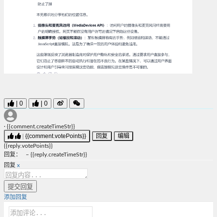
|
0
|
0
·
{{comment.createTimeStr}}
|
{{comment.votePoints}}
回复
编辑
{{reply.votePoints}}
回复
：
–
{{reply.createTimeStr}}
回复
x
提交回复
添加回复