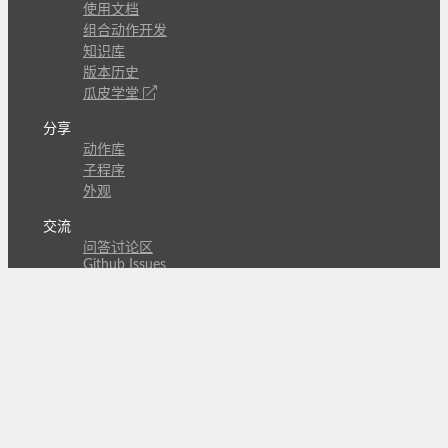
使用文档
组合动作开发
知识库
版本历史
瓜皮学堂
分享
动作库
子程序
外观
交流
问答讨论区
Github Issues
QQ群
关注
CL的微博
微信订阅号