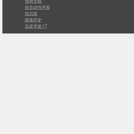
使用文档
组合动作开发
知识库
版本历史
瓜皮学堂
分享
动作库
子程序
外观
交流
问答讨论区
Github Issues
QQ群
关注
CL的微博
微信订阅号