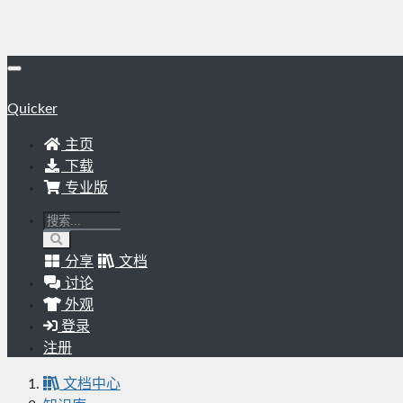
Quicker
主页
下载
专业版
分享
文档
讨论
外观
登录
注册
文档中心