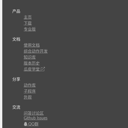
产品
主页
下载
专业版
文档
使用文档
组合动作开发
知识库
版本历史
瓜皮学堂
分享
动作库
子程序
外观
交流
问答讨论区
Github Issues
QQ群