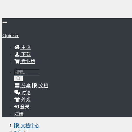
Quicker
主页
下载
专业版
分享
文档
讨论
外观
登录
注册
文档中心