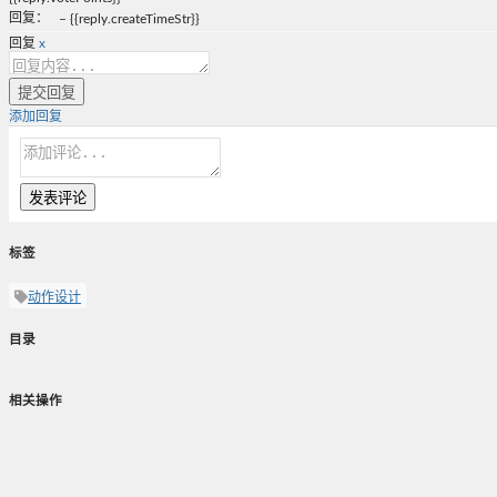
回复
：
–
{{reply.createTimeStr}}
回复
x
提交回复
添加回复
发表评论
标签
动作设计
目录
相关操作